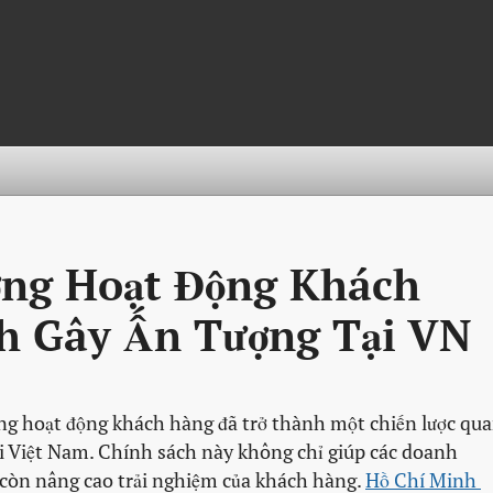
ởng Hoạt Động Khách
h Gây Ấn Tượng Tại VN
ng hoạt động khách hàng đã trở thành một chiến lược qu
ại Việt Nam. Chính sách này không chỉ giúp các doanh
còn nâng cao trải nghiệm của khách hàng.
Hồ Chí Minh 