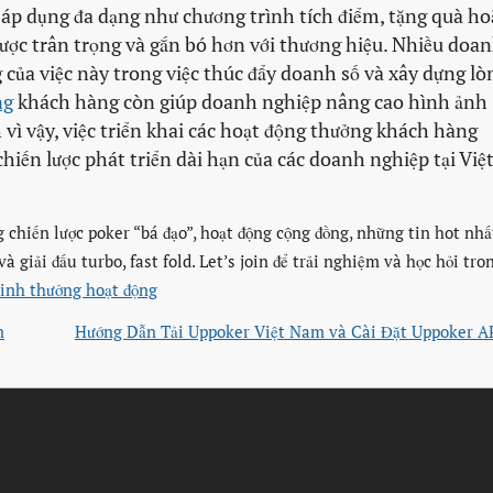
p dụng đa dạng như chương trình tích điểm, tặng quà ho
được trân trọng và gắn bó hơn với thương hiệu. Nhiều doa
của việc này trong việc thúc đẩy doanh số và xây dựng lò
ng
khách hàng còn giúp doanh nghiệp nâng cao hình ảnh
 vì vậy, việc triển khai các hoạt động thưởng khách hàng
hiến lược phát triển dài hạn của các doanh nghiệp tại Việ
chiến lược poker “bá đạo”, hoạt động cộng đồng, những tin hot nhấ
 giải đấu turbo, fast fold. Let’s join để trải nghiệm và học hỏi tro
inh thưởng hoạt động
m
Hướng Dẫn Tải Uppoker Việt Nam và Cài Đặt Uppoker 