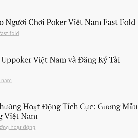
o Người Chơi Poker Việt Nam Fast Fold
ast fold
 Uppoker Việt Nam và Đăng Ký Tài 
t nam
hưởng Hoạt Động Tích Cực: Gương Mẫu 
g Việt Nam
ưởng hoạt động