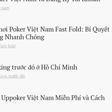
t nam
ơi Poker Việt Nam Fast Fold: Bí Quyết 
ng Nhanh Chóng
ast fold
aking trước đó ở Hồ Chí Minh
king trước đó
 Uppoker Việt Nam Miễn Phí và Cách 