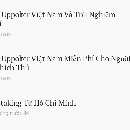
 Uppoker Việt Nam Và Trải Nghiệm 
í
t nam
 Uppoker Việt Nam Miễn Phí Cho Người
Thích Thú
t nam
taking Từ Hồ Chí Minh
king trước đó