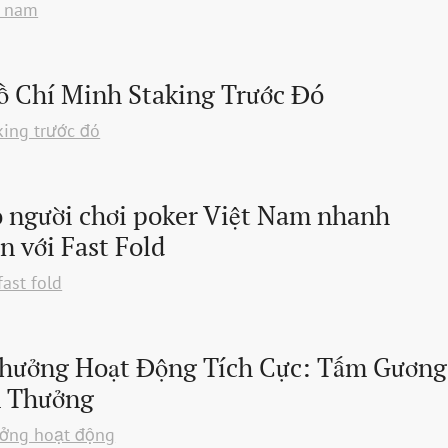
t nam
ồ Chí Minh Staking Trước Đó
king trước đó
 người chơi poker Việt Nam nhanh 
n với Fast Fold
ast fold
hưởng Hoạt Động Tích Cực: Tấm Gương 
n Thưởng
ưởng hoạt động