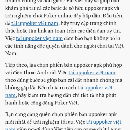
nhanh chóng và đơn giản? Bài viết này sẽ giúp bạn
khám phá tất cả các bước để sở hữu uppoker apk và
trải nghiệm chơi Poker online đầy hấp dẫn. Đầu tiên,
để
tải uppoker việt nam
, hãy truy cập trang chính
thức hoặc tìm link an toàn trên các diễn đàn uy tín.
Việc
tải uppoker việt nam
đảm bảo bạn không bỏ lỡ
các tính năng độc quyền dành cho người chơi tại Việt
Nam.
Tiếp theo, lựa chọn phiên bản uppoker apk phù hợp
với điện thoại Android. Việc
tải uppoker việt nam
theo đúng bước sẽ giúp bạn cài đặt nhanh chóng mà
không gặp lỗi. Nếu chưa rõ cách
tải uppoker việt 
nam
, hãy kiểm tra hướng dẫn chi tiết từ nhà phát
hành hoặc cộng động Poker Việt.
Bạn cũng đừng quên chọn phiên bản uppoker apk
mới nhất để trải nghiệm tối ưu. Việc
tải uppoker việt 
nam
giúp người dùng Việt tiếp cận game chất lượng,