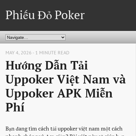
Phiếu Đỏ Poker
MAY 4, 2026 - 1 MINUTE READ
Hướng Dẫn Tải
Uppoker Việt Nam và
Uppoker APK Miễn
Phí
Bạn đang tìm cách tải uppoker việt nam một cách